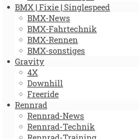
BMX | Fixie | Singlespeed
BMX-News
BMX-Fahrtechnik
BMX-Rennen
BMX-sonstiges
Gravity
4X
Downhill
Freeride
Rennrad
Rennrad-News
Rennrad-Technik
Rennrad-Training