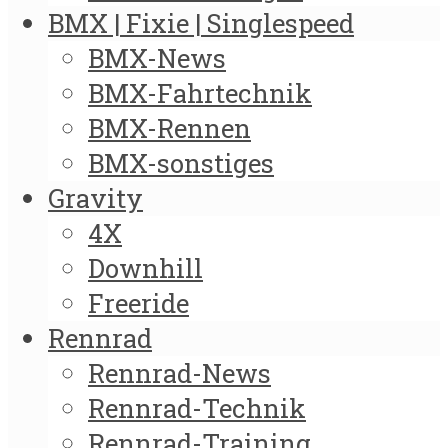
BMX | Fixie | Singlespeed
BMX-News
BMX-Fahrtechnik
BMX-Rennen
BMX-sonstiges
Gravity
4X
Downhill
Freeride
Rennrad
Rennrad-News
Rennrad-Technik
Rennrad-Training