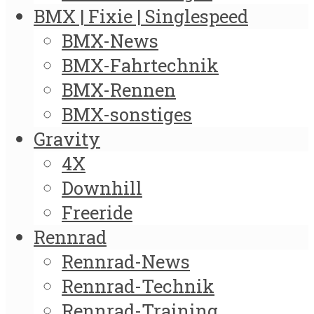
BMX | Fixie | Singlespeed
BMX-News
BMX-Fahrtechnik
BMX-Rennen
BMX-sonstiges
Gravity
4X
Downhill
Freeride
Rennrad
Rennrad-News
Rennrad-Technik
Rennrad-Training