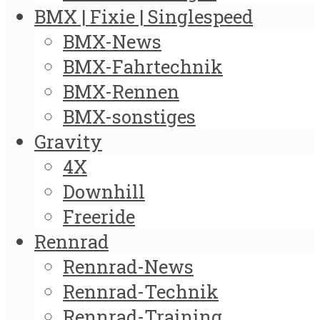
BMX | Fixie | Singlespeed
BMX-News
BMX-Fahrtechnik
BMX-Rennen
BMX-sonstiges
Gravity
4X
Downhill
Freeride
Rennrad
Rennrad-News
Rennrad-Technik
Rennrad-Training