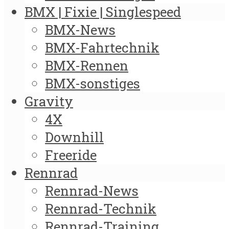
BMX | Fixie | Singlespeed
BMX-News
BMX-Fahrtechnik
BMX-Rennen
BMX-sonstiges
Gravity
4X
Downhill
Freeride
Rennrad
Rennrad-News
Rennrad-Technik
Rennrad-Training