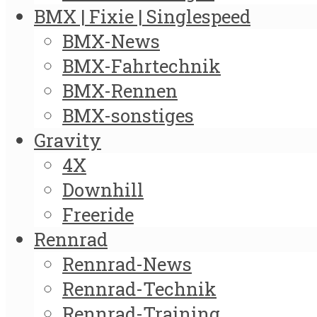
BMX | Fixie | Singlespeed
BMX-News
BMX-Fahrtechnik
BMX-Rennen
BMX-sonstiges
Gravity
4X
Downhill
Freeride
Rennrad
Rennrad-News
Rennrad-Technik
Rennrad-Training