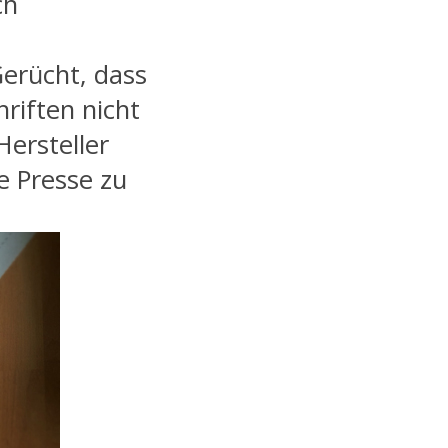
ch
Gerücht, dass
riften nicht
Hersteller
e Presse zu