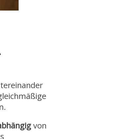
n
tereinander
gleichmäßige
n.
abhängig
von
es