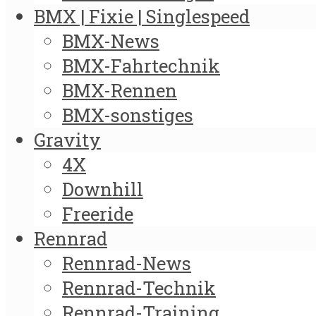
BMX | Fixie | Singlespeed
BMX-News
BMX-Fahrtechnik
BMX-Rennen
BMX-sonstiges
Gravity
4X
Downhill
Freeride
Rennrad
Rennrad-News
Rennrad-Technik
Rennrad-Training