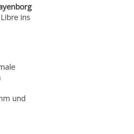
ayenborg
Libre ins
male
n
9mm und