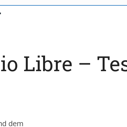
io Libre – Te
nd dem