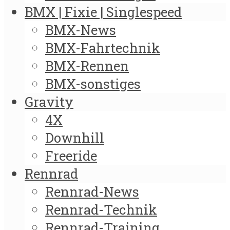
BMX | Fixie | Singlespeed
BMX-News
BMX-Fahrtechnik
BMX-Rennen
BMX-sonstiges
Gravity
4X
Downhill
Freeride
Rennrad
Rennrad-News
Rennrad-Technik
Rennrad-Training