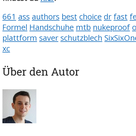
661
ass
authors
best
choice
dr
fast
fe
Formel
Handschuhe
mtb
nukeproof
o
plattform
saver
schutzblech
SixSixOn
xc
Über den Autor