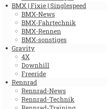
BMX | Fixie | Singlespeed
BMX-News
BMX-Fahrtechnik
BMX-Rennen
BMX-sonstiges
Gravity
4X
Downhill
Freeride
Rennrad
Rennrad-News
Rennrad-Technik
Rennrad-Training