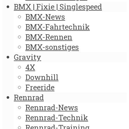
BMX | Fixie | Singlespeed
BMX-News
BMX-Fahrtechnik
BMX-Rennen
BMX-sonstiges
Gravity
4X
Downhill
Freeride
Rennrad
Rennrad-News
Rennrad-Technik
Rennrad-Training