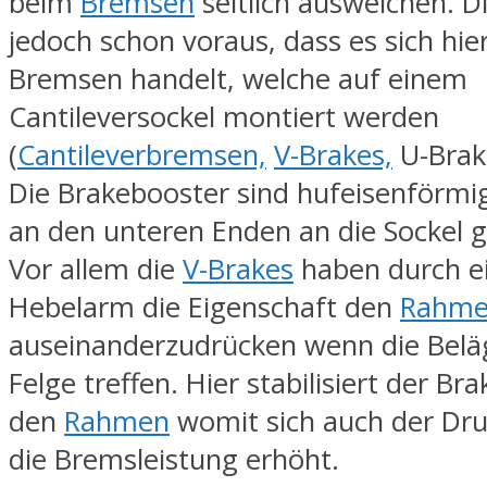
beim
Bremsen
seitlich ausweichen. Di
jedoch schon voraus, dass es sich hi
Bremsen handelt, welche auf einem
Cantileversockel montiert werden
(
Cantileverbremsen,
V-Brakes,
U-Brake
Die Brakebooster sind hufeisenförm
an den unteren Enden an die Sockel 
Vor allem die
V-Brakes
haben durch e
Hebelarm die Eigenschaft den
Rahm
auseinanderzudrücken wenn die Beläg
Felge treffen. Hier stabilisiert der Br
den
Rahmen
womit sich auch der Dr
die Bremsleistung erhöht.