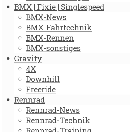
BMX | Fixie | Singlespeed
BMX-News
BMX-Fahrtechnik
BMX-Rennen
BMX-sonstiges
Gravity
4X
Downhill
Freeride
Rennrad
Rennrad-News
Rennrad-Technik
Rennrad-Training