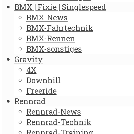
BMX | Fixie | Singlespeed
BMX-News
BMX-Fahrtechnik
BMX-Rennen
BMX-sonstiges
Gravity
4X
Downhill
Freeride
Rennrad
Rennrad-News
Rennrad-Technik
Rennrad-Training