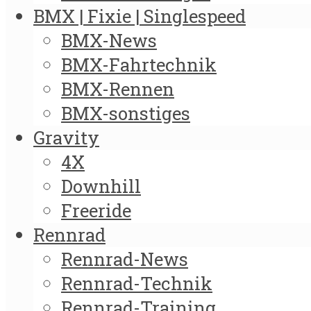
BMX | Fixie | Singlespeed
BMX-News
BMX-Fahrtechnik
BMX-Rennen
BMX-sonstiges
Gravity
4X
Downhill
Freeride
Rennrad
Rennrad-News
Rennrad-Technik
Rennrad-Training