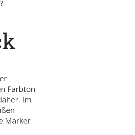
?
ck
er
en Farbton
daher. Im
außen
be Marker