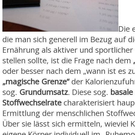
Die 
die man sich generell im Bezug auf d
Ernährung als aktiver und sportliche
stellen sollte, ist die Frage nach dem
oder besser nach dem „wann ist es z
„magische Grenze“
der Kalorienzufuhr
sog.
Grundumsatz
. Diese sog.
basale
Stoffwechselrate
charakterisiert haup
Ermittlung der menschlichen Stoffwec
Über sie lässt sich ermitteln, wieviel 
eigene Körper individuell im „Ruhem