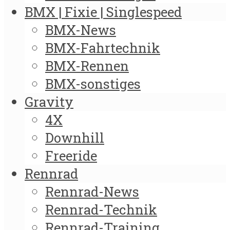
BMX | Fixie | Singlespeed
BMX-News
BMX-Fahrtechnik
BMX-Rennen
BMX-sonstiges
Gravity
4X
Downhill
Freeride
Rennrad
Rennrad-News
Rennrad-Technik
Rennrad-Training