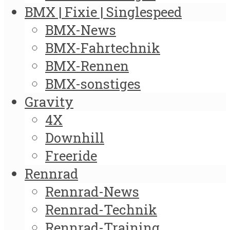
BMX | Fixie | Singlespeed
BMX-News
BMX-Fahrtechnik
BMX-Rennen
BMX-sonstiges
Gravity
4X
Downhill
Freeride
Rennrad
Rennrad-News
Rennrad-Technik
Rennrad-Training