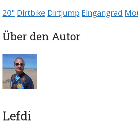
20"
Dirtbike
Dirtjump
Eingangrad
Mou
Über den Autor
Lefdi