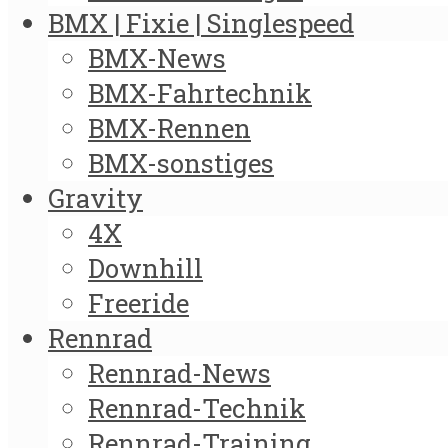
BMX | Fixie | Singlespeed
BMX-News
BMX-Fahrtechnik
BMX-Rennen
BMX-sonstiges
Gravity
4X
Downhill
Freeride
Rennrad
Rennrad-News
Rennrad-Technik
Rennrad-Training