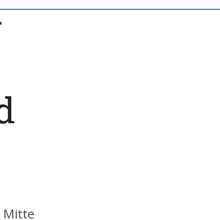
d
r Mitte