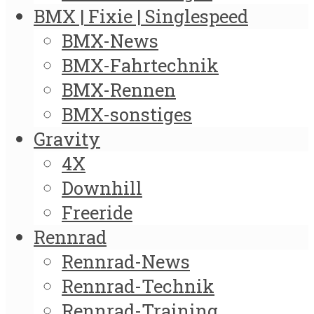
BMX | Fixie | Singlespeed
BMX-News
BMX-Fahrtechnik
BMX-Rennen
BMX-sonstiges
Gravity
4X
Downhill
Freeride
Rennrad
Rennrad-News
Rennrad-Technik
Rennrad-Training