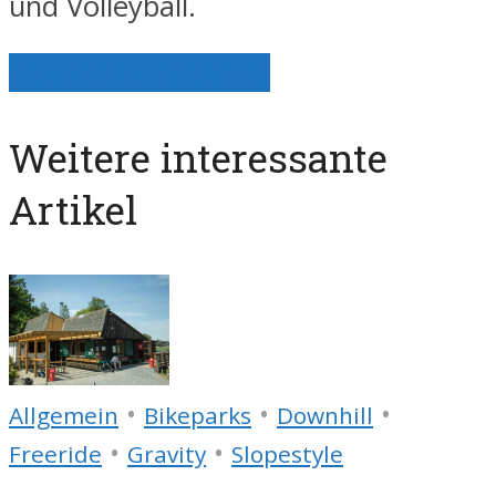
und Volleyball.
Alle Artikel anzeigen
Weitere interessante
Artikel
•
•
•
Allgemein
Bikeparks
Downhill
•
•
Freeride
Gravity
Slopestyle