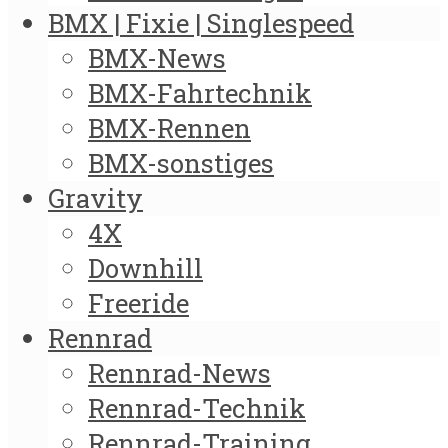
BMX | Fixie | Singlespeed
BMX-News
BMX-Fahrtechnik
BMX-Rennen
BMX-sonstiges
Gravity
4X
Downhill
Freeride
Rennrad
Rennrad-News
Rennrad-Technik
Rennrad-Training