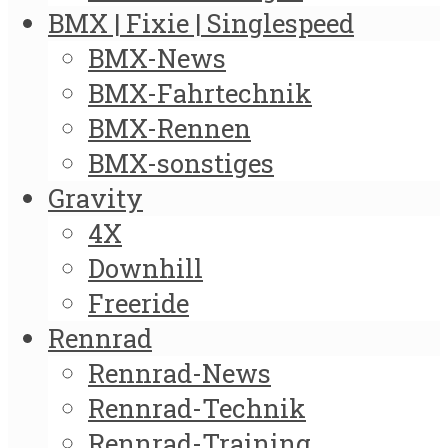
BMX | Fixie | Singlespeed
BMX-News
BMX-Fahrtechnik
BMX-Rennen
BMX-sonstiges
Gravity
4X
Downhill
Freeride
Rennrad
Rennrad-News
Rennrad-Technik
Rennrad-Training