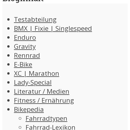
Testabteilung
BMX | Fixie | Singlespeed
Enduro
Gravity
Rennrad
E-Bike
XC | Marathon
Lady-Special
Literatur / Medien
Fitness / Ernährung
Bikepedia
Fahrradtypen
Fahrrad-Lexikon