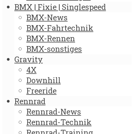
BMX | Fixie | Singlespeed
BMX-News
BMX-Fahrtechnik
BMX-Rennen
BMX-sonstiges
Gravity
4X
Downhill
Freeride
Rennrad
Rennrad-News
Rennrad-Technik
Rennrad-Training