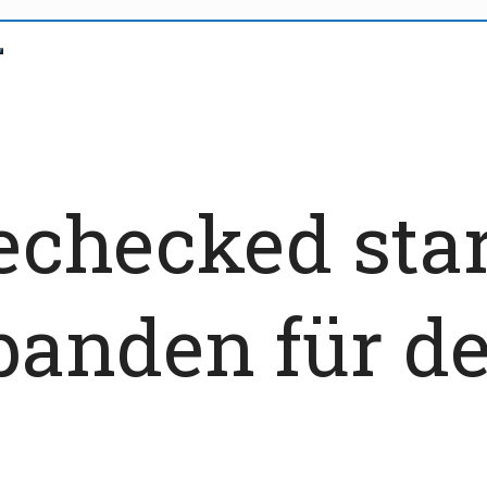
checked star
banden für d