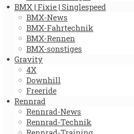
BMX | Fixie | Singlespeed
BMX-News
BMX-Fahrtechnik
BMX-Rennen
BMX-sonstiges
Gravity
4X
Downhill
Freeride
Rennrad
Rennrad-News
Rennrad-Technik
Rennrad-Training