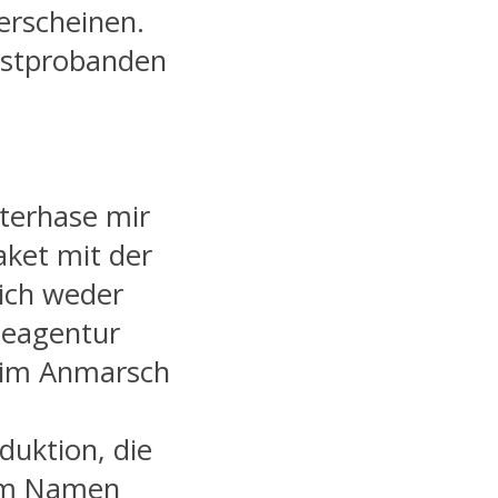
erscheinen.
estprobanden
sterhase mir
aket mit der
 ich weder
seagentur
h im Anmarsch
duktion, die
dem Namen