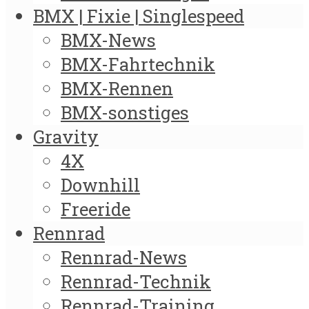
BMX | Fixie | Singlespeed
BMX-News
BMX-Fahrtechnik
BMX-Rennen
BMX-sonstiges
Gravity
4X
Downhill
Freeride
Rennrad
Rennrad-News
Rennrad-Technik
Rennrad-Training