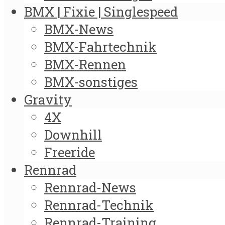
BMX | Fixie | Singlespeed
BMX-News
BMX-Fahrtechnik
BMX-Rennen
BMX-sonstiges
Gravity
4X
Downhill
Freeride
Rennrad
Rennrad-News
Rennrad-Technik
Rennrad-Training