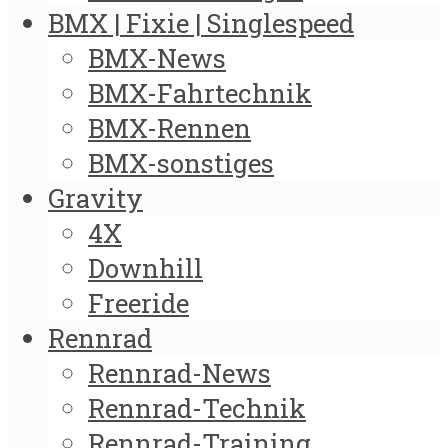
BMX | Fixie | Singlespeed
BMX-News
BMX-Fahrtechnik
BMX-Rennen
BMX-sonstiges
Gravity
4X
Downhill
Freeride
Rennrad
Rennrad-News
Rennrad-Technik
Rennrad-Training