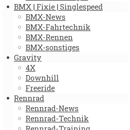
BMX | Fixie | Singlespeed
BMX-News
BMX-Fahrtechnik
BMX-Rennen
BMX-sonstiges
Gravity
4X
Downhill
Freeride
Rennrad
Rennrad-News
Rennrad-Technik
Rennrad-Training