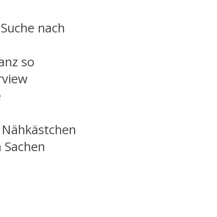
 Suche nach
anz so
rview
e
m Nähkästchen
n Sachen