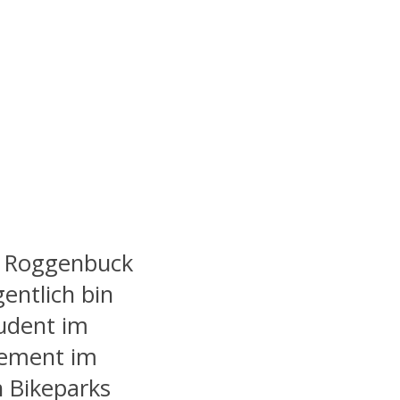
r Roggenbuck
gentlich bin
udent im
ement im
n Bikeparks