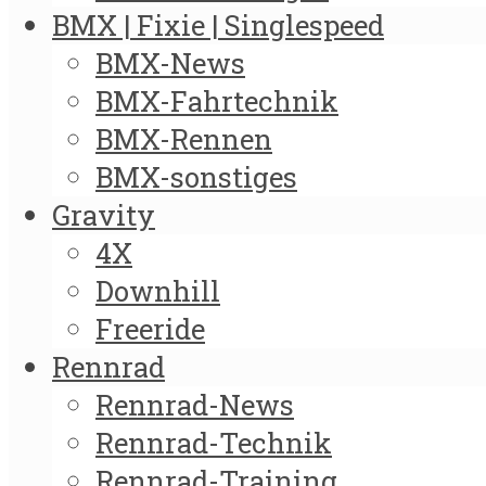
BMX | Fixie | Singlespeed
BMX-News
BMX-Fahrtechnik
BMX-Rennen
BMX-sonstiges
Gravity
4X
Downhill
Freeride
Rennrad
Rennrad-News
Rennrad-Technik
Rennrad-Training