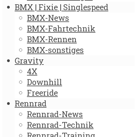
BMX | Fixie | Singlespeed
BMX-News
BMX-Fahrtechnik
BMX-Rennen
BMX-sonstiges
Gravity
4X
Downhill
Freeride
Rennrad
Rennrad-News
Rennrad-Technik
Rennrad-Training