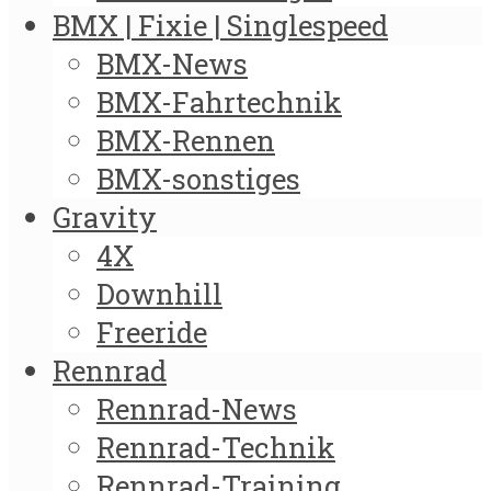
BMX | Fixie | Singlespeed
BMX-News
BMX-Fahrtechnik
BMX-Rennen
BMX-sonstiges
Gravity
4X
Downhill
Freeride
Rennrad
Rennrad-News
Rennrad-Technik
Rennrad-Training