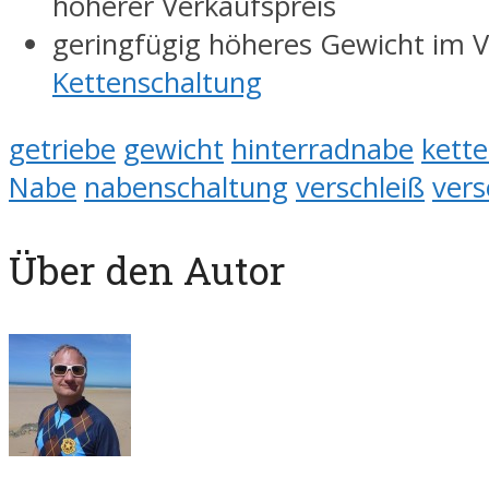
höherer Verkaufspreis
geringfügig höheres Gewicht im V
Kettenschaltung
getriebe
gewicht
hinterradnabe
kett
Nabe
nabenschaltung
verschleiß
ver
Über den Autor