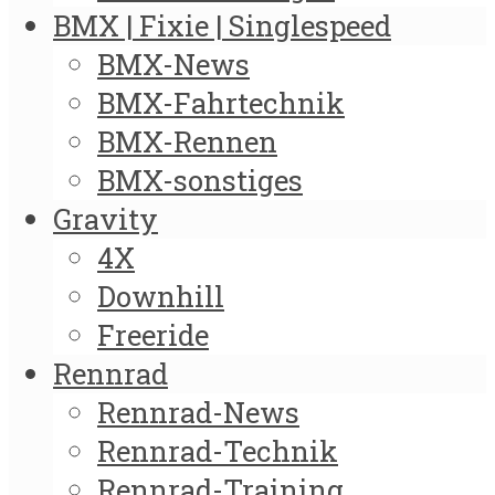
BMX | Fixie | Singlespeed
BMX-News
BMX-Fahrtechnik
BMX-Rennen
BMX-sonstiges
Gravity
4X
Downhill
Freeride
Rennrad
Rennrad-News
Rennrad-Technik
Rennrad-Training