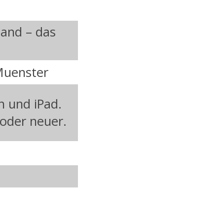
land – das
Muenster
h und iPad.
 oder neuer.