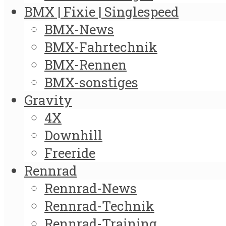
BMX | Fixie | Singlespeed
BMX-News
BMX-Fahrtechnik
BMX-Rennen
BMX-sonstiges
Gravity
4X
Downhill
Freeride
Rennrad
Rennrad-News
Rennrad-Technik
Rennrad-Training