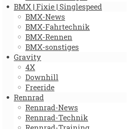
BMX | Fixie | Singlespeed
BMX-News
BMX-Fahrtechnik
BMX-Rennen
BMX-sonstiges
Gravity
4X
Downhill
Freeride
Rennrad
Rennrad-News
Rennrad-Technik
Rennrad-Training