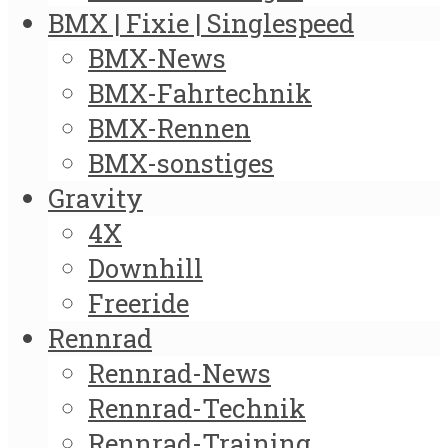
BMX | Fixie | Singlespeed
BMX-News
BMX-Fahrtechnik
BMX-Rennen
BMX-sonstiges
Gravity
4X
Downhill
Freeride
Rennrad
Rennrad-News
Rennrad-Technik
Rennrad-Training