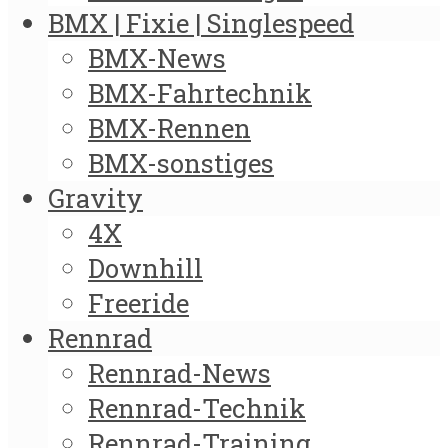
BMX | Fixie | Singlespeed
BMX-News
BMX-Fahrtechnik
BMX-Rennen
BMX-sonstiges
Gravity
4X
Downhill
Freeride
Rennrad
Rennrad-News
Rennrad-Technik
Rennrad-Training