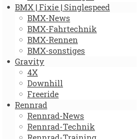
BMX | Fixie | Singlespeed
BMX-News
BMX-Fahrtechnik
BMX-Rennen
BMX-sonstiges
Gravity
4X
Downhill
Freeride
Rennrad
Rennrad-News
Rennrad-Technik
Rennrad-Training