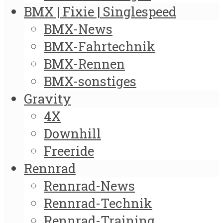
BMX | Fixie | Singlespeed
BMX-News
BMX-Fahrtechnik
BMX-Rennen
BMX-sonstiges
Gravity
4X
Downhill
Freeride
Rennrad
Rennrad-News
Rennrad-Technik
Rennrad-Training