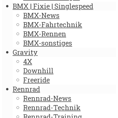
BMX | Fixie | Singlespeed
BMX-News
BMX-Fahrtechnik
BMX-Rennen
BMX-sonstiges
Gravity
4X
Downhill
Freeride
Rennrad
Rennrad-News
Rennrad-Technik
Rennrad-Training