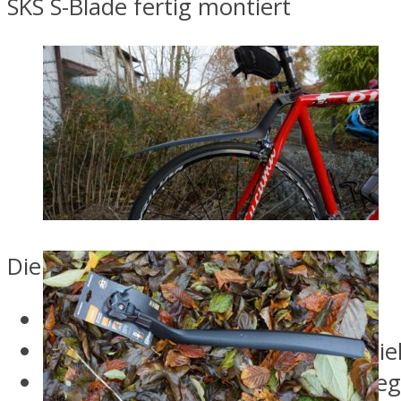
SKS S-Blade fertig montiert
Die Montage ist wirklich einfach.
Länge des Spanngurt einstellen
Spanngurt um die Sattelstütze zi
Spannbügel einhängen und umle