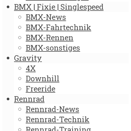
BMX | Fixie | Singlespeed
BMX-News
BMX-Fahrtechnik
BMX-Rennen
BMX-sonstiges
Gravity
4X
Downhill
Freeride
Rennrad
Rennrad-News
Rennrad-Technik
Rennrad-Training