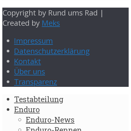
Copyright by Rund ums Rad |
Created by
Meks
Impressum
Datenschutzerklärung
Kontakt
Über uns
Transparenz
Testabteilung
Enduro
Enduro-News
Enduro-Rennen