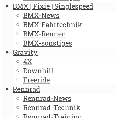
BMX | Fixie | Singlespeed
BMX-News
BMX-Fahrtechnik
BMX-Rennen
BMX-sonstiges
Gravity
4X
Downhill
Freeride
Rennrad
Rennrad-News
Rennrad-Technik
Rennrad-Training