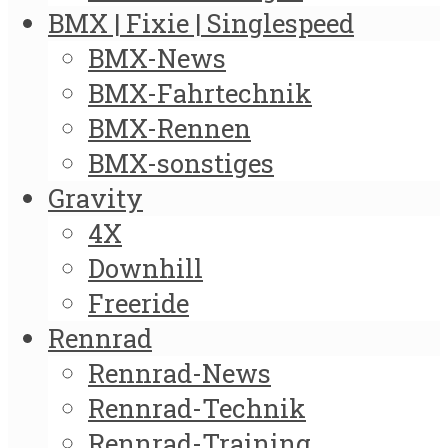
BMX | Fixie | Singlespeed
BMX-News
BMX-Fahrtechnik
BMX-Rennen
BMX-sonstiges
Gravity
4X
Downhill
Freeride
Rennrad
Rennrad-News
Rennrad-Technik
Rennrad-Training