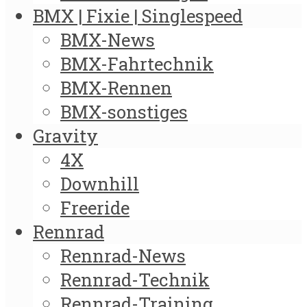
BMX | Fixie | Singlespeed
BMX-News
BMX-Fahrtechnik
BMX-Rennen
BMX-sonstiges
Gravity
4X
Downhill
Freeride
Rennrad
Rennrad-News
Rennrad-Technik
Rennrad-Training