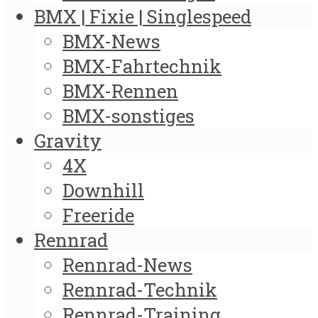
BMX | Fixie | Singlespeed
BMX-News
BMX-Fahrtechnik
BMX-Rennen
BMX-sonstiges
Gravity
4X
Downhill
Freeride
Rennrad
Rennrad-News
Rennrad-Technik
Rennrad-Training