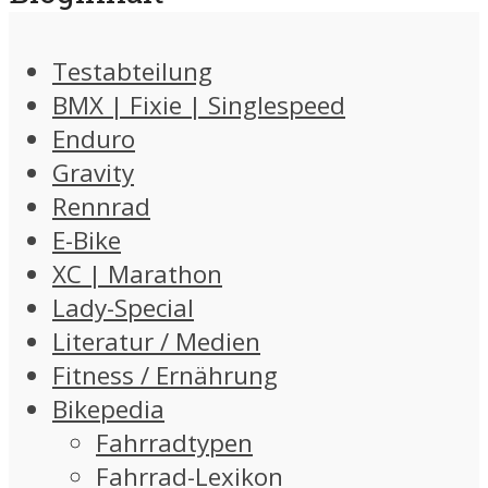
Testabteilung
BMX | Fixie | Singlespeed
Enduro
Gravity
Rennrad
E-Bike
XC | Marathon
Lady-Special
Literatur / Medien
Fitness / Ernährung
Bikepedia
Fahrradtypen
Fahrrad-Lexikon