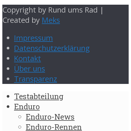
Copyright by Rund ums Rad |
Created by
Meks
Impressum
Datenschutzerklärung
Kontakt
Über uns
Transparenz
Testabteilung
Enduro
Enduro-News
Enduro-Rennen