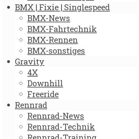
BMX | Fixie | Singlespeed
BMX-News
BMX-Fahrtechnik
BMX-Rennen
BMX-sonstiges
Gravity
4X
Downhill
Freeride
Rennrad
Rennrad-News
Rennrad-Technik
Rennrad-Training