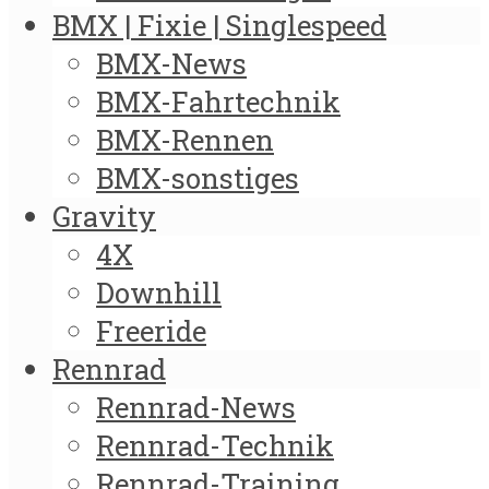
BMX | Fixie | Singlespeed
BMX-News
BMX-Fahrtechnik
BMX-Rennen
BMX-sonstiges
Gravity
4X
Downhill
Freeride
Rennrad
Rennrad-News
Rennrad-Technik
Rennrad-Training