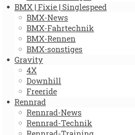
BMX | Fixie | Singlespeed
BMX-News
BMX-Fahrtechnik
BMX-Rennen
BMX-sonstiges
Gravity
4X
Downhill
Freeride
Rennrad
Rennrad-News
Rennrad-Technik
Rennrad-Training