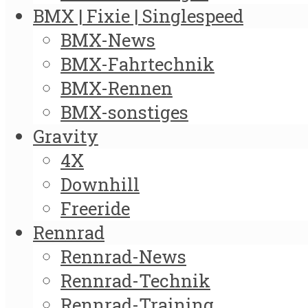
BMX | Fixie | Singlespeed
BMX-News
BMX-Fahrtechnik
BMX-Rennen
BMX-sonstiges
Gravity
4X
Downhill
Freeride
Rennrad
Rennrad-News
Rennrad-Technik
Rennrad-Training