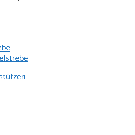
ebe
elstrebe
lstützen