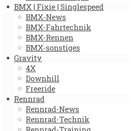
BMX | Fixie | Singlespeed
BMX-News
BMX-Fahrtechnik
BMX-Rennen
BMX-sonstiges
Gravity
4X
Downhill
Freeride
Rennrad
Rennrad-News
Rennrad-Technik
Rennrad-Training