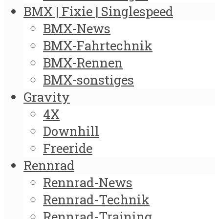
BMX | Fixie | Singlespeed
BMX-News
BMX-Fahrtechnik
BMX-Rennen
BMX-sonstiges
Gravity
4X
Downhill
Freeride
Rennrad
Rennrad-News
Rennrad-Technik
Rennrad-Training