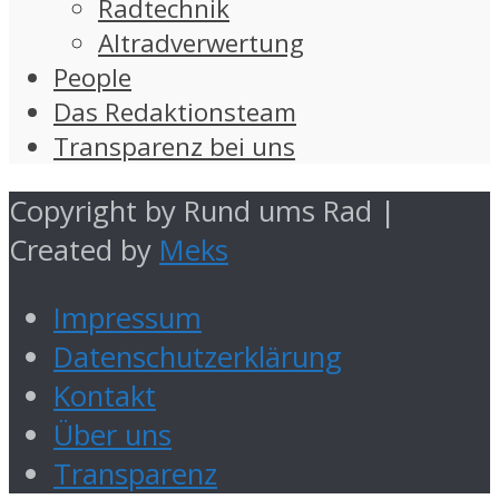
Radtechnik
Altradverwertung
People
Das Redaktionsteam
Transparenz bei uns
Copyright by Rund ums Rad |
Created by
Meks
Impressum
Datenschutzerklärung
Kontakt
Über uns
Transparenz