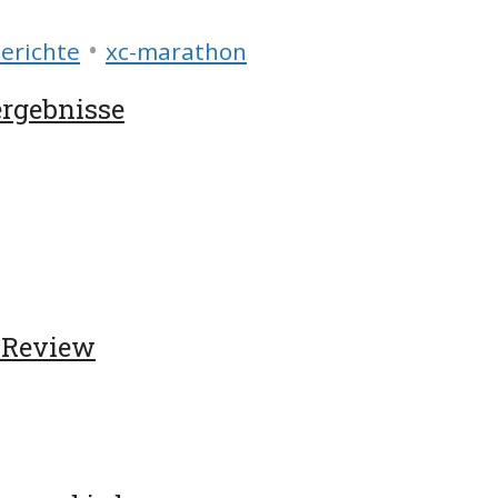
•
erichte
xc-marathon
ergebnisse
h-Review