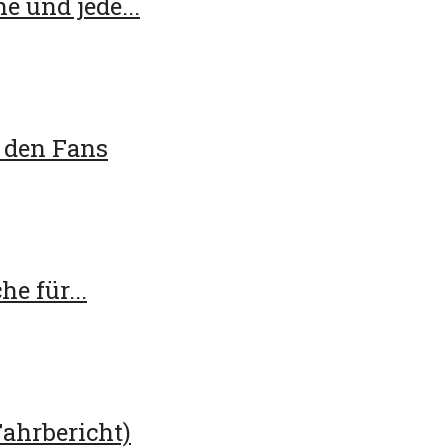
e und jede...
 den Fans
e für...
Fahrbericht)