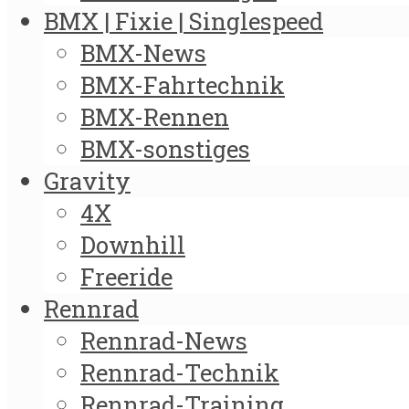
BMX | Fixie | Singlespeed
BMX-News
BMX-Fahrtechnik
BMX-Rennen
BMX-sonstiges
Gravity
4X
Downhill
Freeride
Rennrad
Rennrad-News
Rennrad-Technik
Rennrad-Training