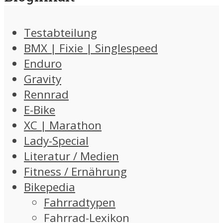
Testabteilung
BMX | Fixie | Singlespeed
Enduro
Gravity
Rennrad
E-Bike
XC | Marathon
Lady-Special
Literatur / Medien
Fitness / Ernährung
Bikepedia
Fahrradtypen
Fahrrad-Lexikon