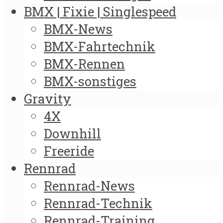
BMX | Fixie | Singlespeed
BMX-News
BMX-Fahrtechnik
BMX-Rennen
BMX-sonstiges
Gravity
4X
Downhill
Freeride
Rennrad
Rennrad-News
Rennrad-Technik
Rennrad-Training