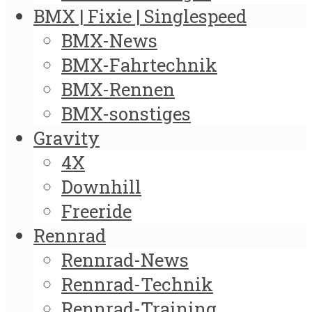
BMX | Fixie | Singlespeed
BMX-News
BMX-Fahrtechnik
BMX-Rennen
BMX-sonstiges
Gravity
4X
Downhill
Freeride
Rennrad
Rennrad-News
Rennrad-Technik
Rennrad-Training