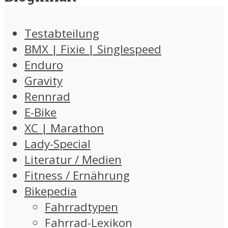
Testabteilung
BMX | Fixie | Singlespeed
Enduro
Gravity
Rennrad
E-Bike
XC | Marathon
Lady-Special
Literatur / Medien
Fitness / Ernährung
Bikepedia
Fahrradtypen
Fahrrad-Lexikon